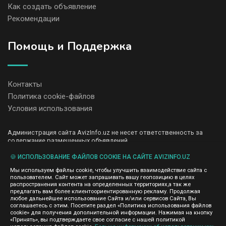
Как создать объявление
Рекомендации
Помощь и Поддержка
Контакты
Политика cookie-файлов
Условия использования
Администрация сайта AvizInfo.uz не несет ответственность за
содержание размещенных объявлений.
Мы ценим конфиденциальность наших пользователей. Мы не
передаем и не продаем личную информацию зарегистрированных
🍪 ИСПОЛЬЗОВАНИЕ ФАЙЛОВ COOKIE НА САЙТЕ AVIZINFO.UZ
пользователей AvizInfo.uz третьим лицам. Мы не отвечаем за
Мы используем файлы cookie, чтобы улучшить взаимодействие сайта с
правила конфиденциальности сайтов на которые ссылается
пользователем. Сайт может запрашивать вашу геопозицию в целях
AvizInfo.uz. На некоторых страницах нашего сайта представлена
распространения контента на определенных территориях,а так же
реклама Google Adsense Advertising Network. Чтобы узнать
предлагать вам более клиентоориентированную рекламу. Продолжая
нажмите тут
подробней о правилах конфиденциальности Google
.
любое дальнейшее использование Сайта и/или сервисов Сайта, Вы
соглашаетесь с этим. Посетите раздел «Политика использования файлов
cookie» для получения дополнительной информации. Нажимая на кнопку
«Принять», вы подтверждаете свое согласие с нашей политикой